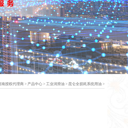
油河南授权代理商
>
产品中心
>
工业润滑油
>
昆仑全损耗系统用油
>