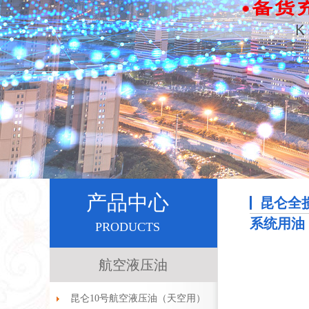
2
产品中心
昆仑全
系统用油
PRODUCTS
航空液压油
昆仑10号航空液压油（天空用）